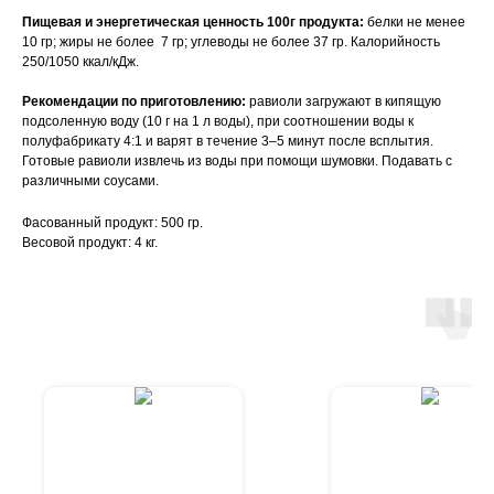
Пищевая и энергетическая ценность 100г продукта:
белки не менее
10 гр; жиры не более 7 гр; углеводы не более 37 гр. Калорийность
250/1050 ккал/кДж.
Рекомендации по приготовлению:
равиоли загружают в кипящую
подсоленную воду (10 г на 1 л воды), при соотношении воды к
полуфабрикату 4:1 и варят в течение 3–5 минут после всплытия.
Готовые равиоли извлечь из воды при помощи шумовки. Подавать с
различными соусами.
Фасованный продукт: 500 гр.
Весовой продукт: 4 кг.