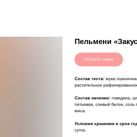
Пельмени «Заку
Оставить заявку
Состав теста:
мука пшеничная
растительное рафинированное
Состав начинки:
говядина, шп
питьевая, соевый белок, соль
мяса.
Условия хранения и срок го
суток.