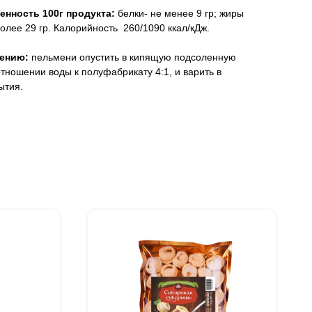
енность 100г продукта:
белки- не менее 9 гр; жиры
более 29 гр. Калорийность 260/1090 ккал/кДж.
лению:
пельмени опустить в кипящую подсоленную
оотношении воды к полуфабрикату 4:1, и варить в
ытия.