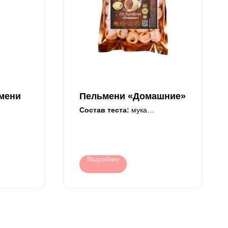
мени
Пельмени «Домашние»
Состав теста:
мука
пшеничная в/с, вода питьевая,
яйца куриные пищевые, масло
тьевая,
растительное
, масло
рафинированное, соль
поваренная пищевая.
Подробнее
Состав фарша:
говядина,
свинина, вода питьевая, лук
ина,
репчатый свежий, соль
, лук
поваренная пищевая, перец
черный молотый. Продукт
нная
может содержать следы
й
соевого белка.
р мяса.
ать