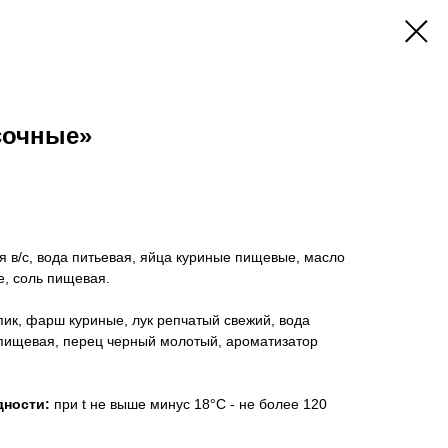
сочные»
 в/с, вода питьевая, яйца куриные пищевые, масло
, соль пищевая.
ик, фарш куриные, лук репчатый свежий, вода
 пищевая, перец черный молотый, ароматизатор
дности:
при t не выше минус 18°С - не более 120