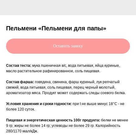
Пельмени «Пельмени для папы»
Оставить заявку
Состав теста:
мука пшеничная в/с, вода питьевая, яйца куриные,
масло растительное рафинированное, соль пищевая.
Состав фарша:
говядина, свинина, фарш куриный, лук репчатый
свежий, вода питьевая, соль пищевая, перец черный молотый,
ароматизатор мяса. Продукт может содержать следы соевого белка.
Условия хранения и сроки годности:
при t не выше минус 18°С - не
более 120 суток.
Пищевая и энергетическая ценность 100г продукта:
белки не менее
9 гр; жиры не более 14 гр; углеводы не более 29 гр. Калорийность
280/1170 ккал/кДж.