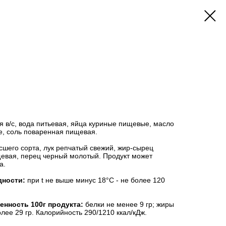
 в/с, вода питьевая, яйца куриные пищевые, масло
, соль поваренная пищевая.
шего сорта, лук репчатый свежий, жир-сырец
щевая, перец черный молотый. Продукт может
а.
дности:
при t не выше минус 18°С - не более 120
енность 100г продукта:
белки не менее 9 гр; жиры
олее 29 гр. Калорийность 290/1210 ккал/кДж.