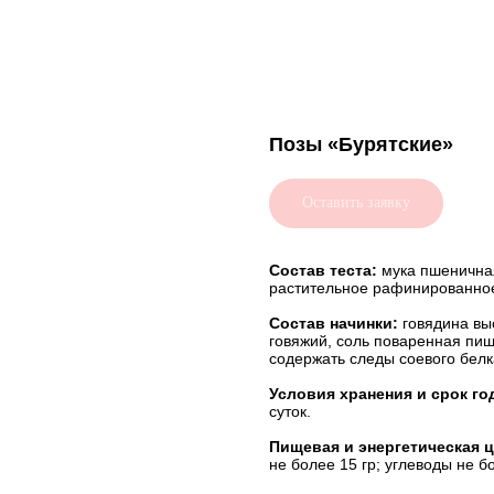
Позы «Бурятские»
Оставить заявку
Состав теста:
мука пшеничная
растительное рафинированное
Состав начинки:
говядина выс
говяжий, соль поваренная пи
содержать следы соевого белк
Условия хранения и срок го
суток.
Пищевая и энергетическая ц
не более 15 гр; углеводы не б