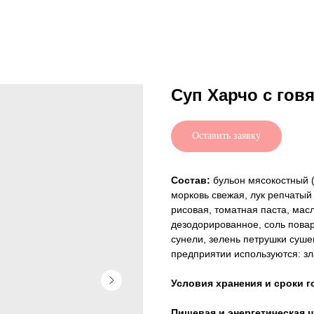
Суп Харчо с гов
Оставить заявку
Состав:
бульон мясокостный (
морковь свежая, лук репчатый 
рисовая, томатная паста, ма
дезодорированное, соль пова
сунели, зелень петрушки суше
предприятии используются: зл
Условия хранения и сроки г
Пищевая и энергетическая ц