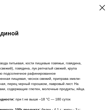
ядиной
вода питьевая, кости пищевые говяжьи, говядина,
свежий), говядина, лук репчатый свежий, крупа
сло подсолнечное рафинированное
ренная пищевая, чеснок свежий, приправа хмели-
ная, перец черный горошком, лавровый лист. На
аки, содержащие глютен, молочные продукты, яйца.
одности:
при t не выше –18 °С — 180 суток
енность 100г продукта:
белки - 4,1 г.; жиры - 3 г.;