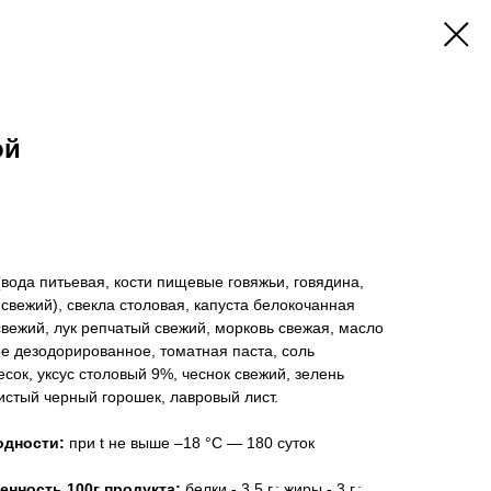
ой
вода питьевая, кости пищевые говяжьи, говядина,
 свежий), свекла столовая, капуста белокочанная
свежий, лук репчатый свежий, морковь свежая, масло
 дезодорированное, томатная паста, соль
сок, уксус столовый 9%, чеснок свежий, зелень
стый черный горошек, лавровый лист.
одности:
при t не выше –18 °С — 180 суток
енность 100г продукта:
белки - 3,5 г.; жиры - 3 г.;