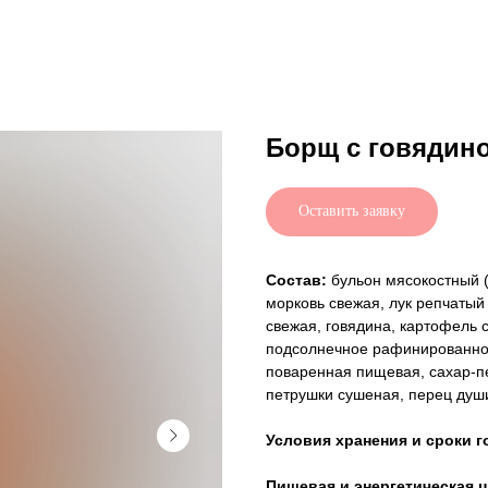
Борщ с говядин
Оставить заявку
Состав:
бульон мясокостный (
морковь свежая, лук репчатый
свежая, говядина, картофель 
подсолнечное рафинированное
поваренная пищевая, сахар-пе
петрушки сушеная, перец души
Условия хранения и сроки г
Пищевая и энергетическая ц