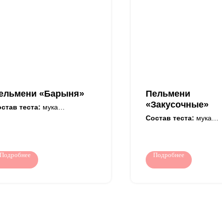
ельмени «Барыня»
Пельмени
«Закусочные»
став теста:
мука
еничная в/с, вода питьевая,
Состав теста:
мука
ца куриные пищевые, масло
пшеничная в/с, вода пи
стительное
яйца куриные пищевые
финированное, соль
растительное
варенная пищевая.
рафинированное, соль
Подробнее
Подробнее
пищевая.
остав начинки:
говядина,
инина, фарш куриный, лук
Состав начинки:
говя
пчатый свежий, вода
шпик, фарш куриные, л
тьевая, соль поваренная
репчатый свежий, вода
щевая, перец черный
питьевая, соевый белок
лотый, ароматизатор мяса.
пищевая, перец черны
одукт может содержать
молотый, ароматизато
еды соевого белка.